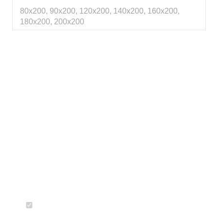
80х200, 90х200, 120х200, 140х200, 160х200,
180х200, 200х200
Есть вопросы?
Согласен с политикой конфиденциальности и обработкой