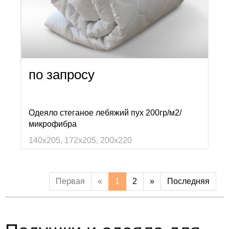
по запросу
Одеяло стеганое лебяжий пух 200гр/м2/
микрофибра
140х205, 172х205, 200х220
Первая
«
1
2
»
Последняя