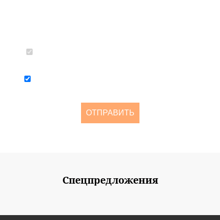
Согласен с политикой конфиденциальности и обработкой
персональных данных
Я согласен получать рассылку о новостях и акциях не чаще
одного раза в две недели
ОТПРАВИТЬ
Спецпредложения