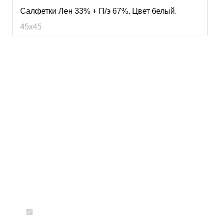
Салфетки Лен 33% + П/э 67%. Цвет белый.
45х45
Есть вопросы?
Согласен с политикой конфиденциальности и обработкой