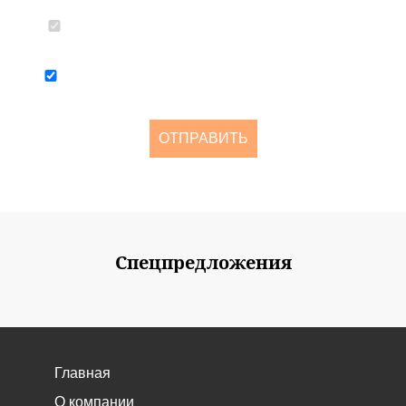
Согласен с политикой конфиденциальности и обработкой
персональных данных
Я согласен получать рассылку о новостях и акциях не чаще
одного раза в две недели
ОТПРАВИТЬ
Спецпредложения
Главная
О компании