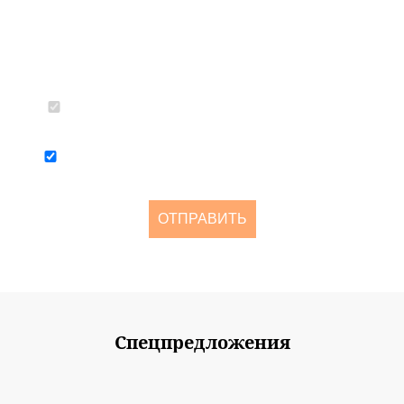
Согласен с политикой конфиденциальности и обработкой
персональных данных
Я согласен получать рассылку о новостях и акциях не чаще
одного раза в две недели
ОТПРАВИТЬ
Спецпредложения