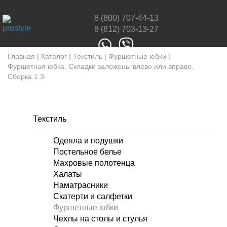
8 (800) 707-44-13
8 (812) 703-13-27
Главная
|
Каталог
|
Текстиль
|
Фуршетные юбки
|
Фуршетная юбка. Складки заложены влево или вправо.
Сборка 1:3
Текстиль
Одеяла и подушки
Постельное белье
Махровые полотенца
Халаты
Наматрасники
Скатерти и салфетки
Фуршетные юбки
Чехлы на столы и стулья