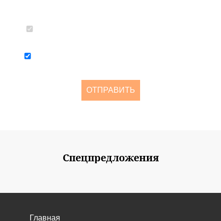
Согласен с политикой конфиденциальности и обработкой
персональных данных
Я согласен получать рассылку о новостях и акциях не чаще
одного раза в две недели
ОТПРАВИТЬ
Спецпредложения
Главная