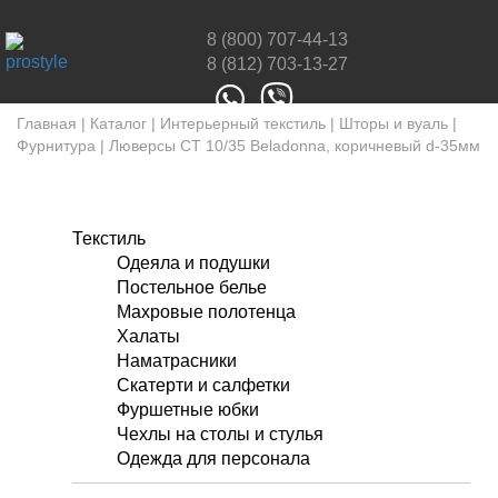
8 (800) 707-44-13
8 (812) 703-13-27
Главная
|
Каталог
|
Интерьерный текстиль
|
Шторы и вуаль
|
Фурнитура
|
Люверсы СТ 10/35 Beladonna, коричневый d-35мм
Текстиль
Одеяла и подушки
Постельное белье
Махровые полотенца
Халаты
Наматрасники
Скатерти и салфетки
Фуршетные юбки
Чехлы на столы и стулья
Одежда для персонала